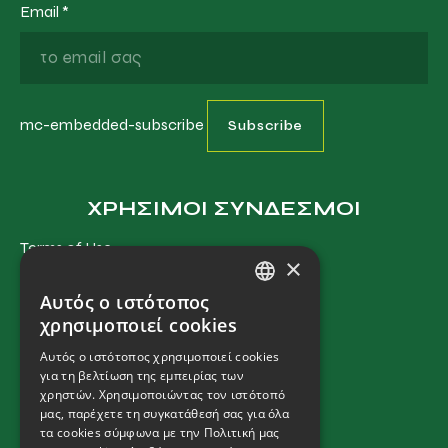
Email
*
mc-embedded-subscribe
ΧΡΗΣΙΜΟΙ ΣΥΝΔΕΣΜΟΙ
Terms of Use
×
Privacy Policy
Αυτός ο ιστότοπος
Cookies Policy
GREEK
χρησιμοποιεί cookies
Terms and Conditions
ENGLISH
Αυτός ο ιστότοπος χρησιμοποιεί cookies
για τη βελτίωση της εμπειρίας των
χρηστών. Χρησιμοποιώντας τον ιστότοπό
ΕΠΙΚΟΙΝΩΝΙΑ
μας, παρέχετε τη συγκατάθεσή σας για όλα
τα cookies σύμφωνα με την Πολιτική μας
Μηχανήματα