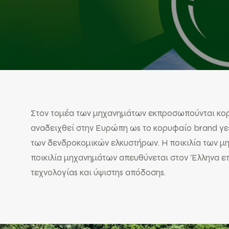
Στον τομέα των μηχανημάτων εκπροσωπούνται κορ
αναδειχθεί στην Ευρώπη ωs το κορυφαίο brand γε
των δενδροκομικών ελκυστήρων. H ποικιλία των 
ποικιλία μηχανημάτων απευθύνεται στον Έλληνα ε
τεχνολογίαs και ύψιστηs απόδοσηs.