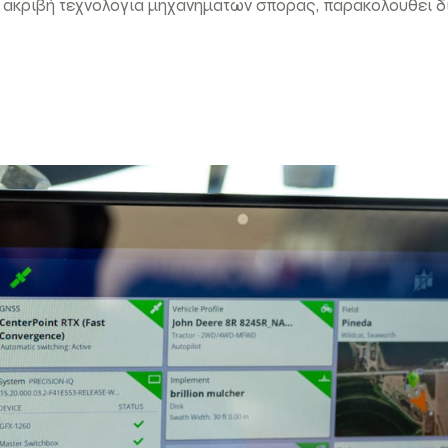
 ακριβή τεχνολογία μηχανημάτων σποράς, παρακολουθεί δι