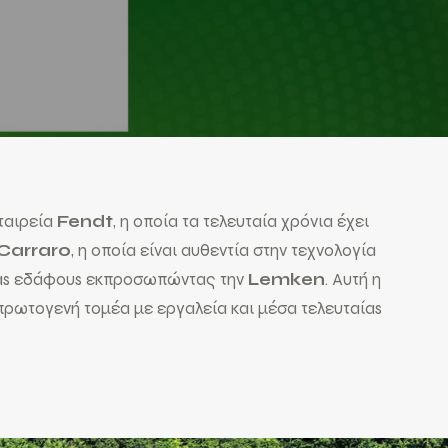
ταιρεία
Fendt
, η οποία τα τελευταία χρόνια έχει
Carraro
, η οποία είναι αυθεντία στην τεχνολογία
ίαs εδάφουs εκπροσωπώντας την
Lemken
. Αυτή η
ρωτογενή τομέα με εργαλεία και μέσα τελευταίαs