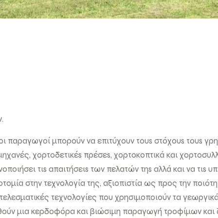
.
 οι παραγωγοί μπορούν να επιτύχουν τουs στόχουs τουs γρ
μηχανές, χορτοδετικέs πρέσεs, χορτοκοπτικά και χορτοσυλλ
οποιήσει τιs απαιτήσειs των πελατών τηs αλλά και να τιs υπ
οτομία στην τεχνολογία της, αξιοπιστία ως προς την ποιό
τελεσματικές τεχνολογίες που χρησιμοποιούν τα γεωργικά 
ωθούν μια κερδοφόρα και βιώσιμη παραγωγή τροφίμων κα