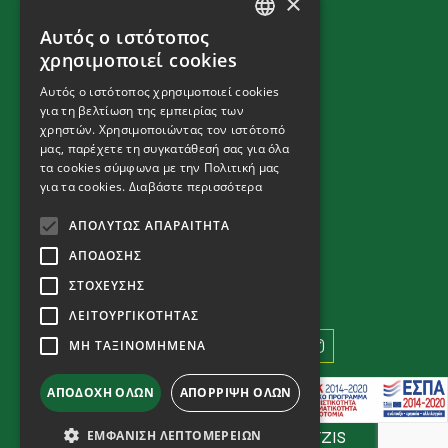
×
Privacy Policy
Αυτός ο ιστότοπος
Cookies Policy
GREEK
χρησιμοποιεί cookies
Terms and Conditions
ENGLISH
Αυτός ο ιστότοπος χρησιμοποιεί cookies
για τη βελτίωση της εμπειρίας των
χρηστών. Χρησιμοποιώντας τον ιστότοπό
ΕΠΙΚΟΙΝΩΝΙΑ
μας, παρέχετε τη συγκατάθεσή σας για όλα
τα cookies σύμφωνα με την Πολιτική μας
Μηχανήματα
για τα cookies.
Διαβάστε περισσότερα
T:
+ 30 2310 792 222
E:
fendt@kouimtzis.gr
ΑΠΟΛΎΤΩΣ ΑΠΑΡΑΊΤΗΤΑ
Εξαρτήματα
ΑΠΌΔΟΣΗΣ
T:
+ 30 2310 796 970
ΣΤΌΧΕΥΣΗΣ
E:
info@kouimtzis.gr
ΛΕΙΤΟΥΡΓΙΚΌΤΗΤΑΣ
ΜΗ ΤΑΞΙΝΟΜΗΜΈΝΑ
ΑΠΟΔΟΧΉ ΌΛΩΝ
ΑΠΌΡΡΙΨΗ ΌΛΩΝ
COPYRIGHT © 2026 KOUIMTZIS
ΕΜΦΆΝΙΣΗ ΛΕΠΤΟΜΕΡΕΙΏΝ