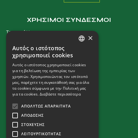
ΧΡΗΣΙΜΟΙ ΣΥΝΔΕΣΜΟΙ
Terms of Use
×
Privacy Policy
Αυτός ο ιστότοπος
Cookies Policy
GREEK
χρησιμοποιεί cookies
Terms and Conditions
ENGLISH
Αυτός ο ιστότοπος χρησιμοποιεί cookies
για τη βελτίωση της εμπειρίας των
χρηστών. Χρησιμοποιώντας τον ιστότοπό
ΕΠΙΚΟΙΝΩΝΙΑ
μας, παρέχετε τη συγκατάθεσή σας για όλα
τα cookies σύμφωνα με την Πολιτική μας
Μηχανήματα
για τα cookies.
Διαβάστε περισσότερα
T:
+ 30 2310 792 222
E:
fendt@kouimtzis.gr
ΑΠΟΛΎΤΩΣ ΑΠΑΡΑΊΤΗΤΑ
Εξαρτήματα
ΑΠΌΔΟΣΗΣ
T:
+ 30 2310 796 970
ΣΤΌΧΕΥΣΗΣ
E:
info@kouimtzis.gr
ΛΕΙΤΟΥΡΓΙΚΌΤΗΤΑΣ