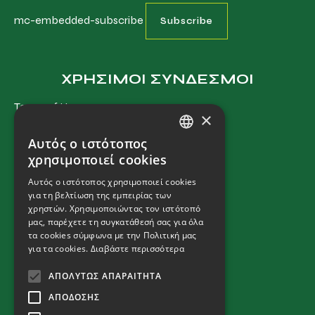
mc-embedded-subscribe
ΧΡΗΣΙΜΟΙ ΣΥΝΔΕΣΜΟΙ
Terms of Use
×
Privacy Policy
Αυτός ο ιστότοπος
Cookies Policy
GREEK
χρησιμοποιεί cookies
Terms and Conditions
ENGLISH
Αυτός ο ιστότοπος χρησιμοποιεί cookies
για τη βελτίωση της εμπειρίας των
χρηστών. Χρησιμοποιώντας τον ιστότοπό
ΕΠΙΚΟΙΝΩΝΙΑ
μας, παρέχετε τη συγκατάθεσή σας για όλα
τα cookies σύμφωνα με την Πολιτική μας
Μηχανήματα
για τα cookies.
Διαβάστε περισσότερα
T:
+ 30 2310 792 222
E:
fendt@kouimtzis.gr
ΑΠΟΛΎΤΩΣ ΑΠΑΡΑΊΤΗΤΑ
Εξαρτήματα
ΑΠΌΔΟΣΗΣ
T:
+ 30 2310 796 970