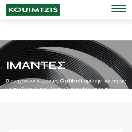
ΙΜΑΝΤΕΣ
Βιομηχανικοί V-ιμάντες
Optibelt
άριστης ποιότητας
με σχεδιασμό υψηλών προδιαγραφών αντοχής
απέναντι στη φθορά, τη διάβρωση και τις υψηλές
θερμοκρασίες.