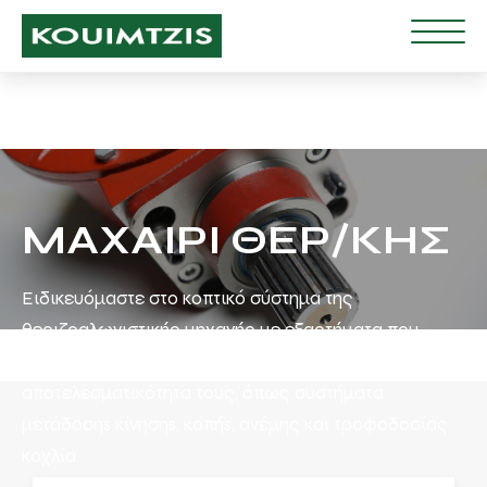
ΜΑΧΑΙΡΙ ΘΕΡ/ΚΗΣ
Ειδικευόμαστε στο κοπτικό σύστημα της
θεριζοαλωνιστικής μηχανής με εξαρτήματα που
διακρίνονται για την ανθεκτικότητα και
αποτελεσματικότητα τους, όπως συστήματα
μετάδοσηs κίνησηs, κοπήs, ανέμης και τροφοδοσίας
κοχλία.