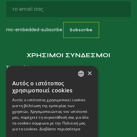
mc-embedded-subscribe
ΧΡΗΣΙΜΟΙ ΣΥΝΔΕΣΜΟΙ
Terms of Use
×
Privacy Policy
Αυτός ο ιστότοπος
Cookies Policy
GREEK
χρησιμοποιεί cookies
Terms and Conditions
ENGLISH
Αυτός ο ιστότοπος χρησιμοποιεί cookies
για τη βελτίωση της εμπειρίας των
χρηστών. Χρησιμοποιώντας τον ιστότοπό
ΕΠΙΚΟΙΝΩΝΙΑ
μας, παρέχετε τη συγκατάθεσή σας για όλα
τα cookies σύμφωνα με την Πολιτική μας
Μηχανήματα
για τα cookies.
Διαβάστε περισσότερα
T:
+ 30 2310 792 222